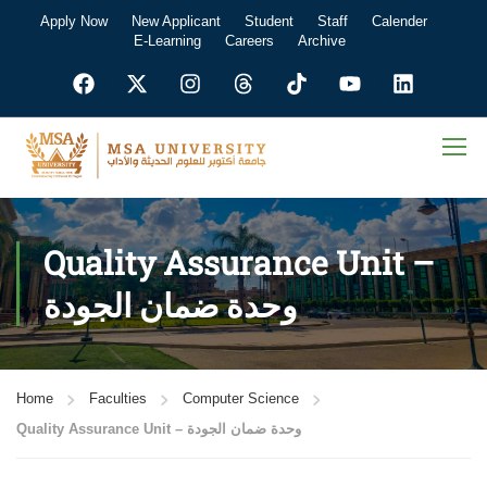
Apply Now
New Applicant
Student
Staff
Calender
E-Learning
Careers
Archive
Quality Assurance Unit –
وحدة ضمان الجودة
Home
Faculties
Computer Science
Quality Assurance Unit – وحدة ضمان الجودة