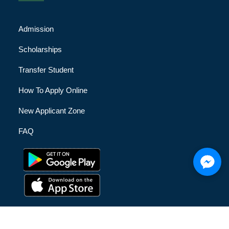
Admission
Scholarships
Transfer Student
How To Apply Online
New Applicant Zone
FAQ
© [hfe_current_year] [hfe_site_title] | All Rights Reserved |