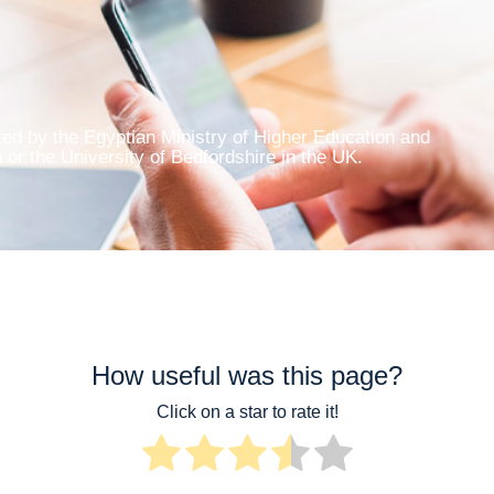
ed by the Egyptian Ministry of Higher Education and
 or the University of Bedfordshire in the UK.
How useful was this page?
Click on a star to rate it!