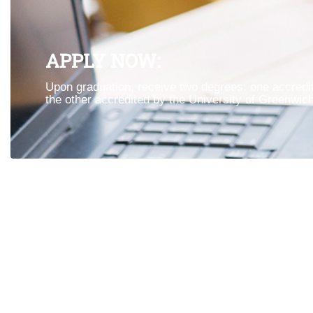
APPLY NOW:
Upon graduation, receive two degrees: one accredit
the other accredited by the University of Greenwich