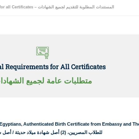
Admission Documents for all Certificates – المستندات المطلوبة للتقديم لجميع الشهادات
l Requirements for All Certificates
Apply Now | Postgraduate O
متطلبات عامة لجميع الشهادا
-Egyptians, Authenticated Birth Certificate from Embassy and The 
للطلاب المصريين، (2) أصل شهادة ميلاد حديثة / أصل شهادة الميلاد موثقة من سفارة الطالب والخارجية المصرية لغير المصريين