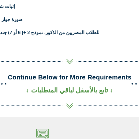
إثبات شخصية الطا
صورة جواز سفر الطالب إن وج
For Egyptian male students, Namouzag 2 + (6 or 7) Gond - للطلاب المصريين من الذكور، نموذج 2 +( 6 أو 7) جند
Continue Below for More Requirements
↓ تابع بالأسفل لباقي المتطلبات ↓