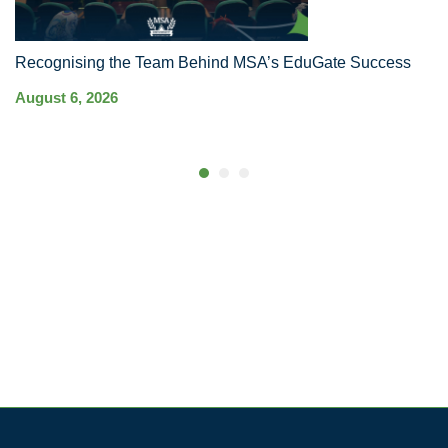
Recognising the Team Behind MSA’s EduGate Success
MS
Ha
August 6, 2026
Co
Au