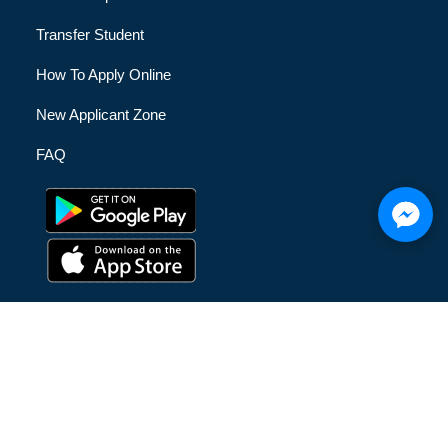
Transfer Student
How To Apply Online
New Applicant Zone
FAQ
© [hfe_current_year] [hfe_site_title] | All Rights Reserved |
Privacy Policy
|
Terms