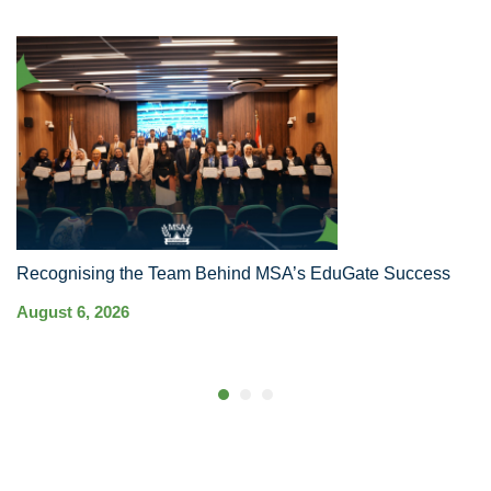
Recognising the Team Behind MSA’s EduGate Success
MS
Ha
August 6, 2026
Co
Au