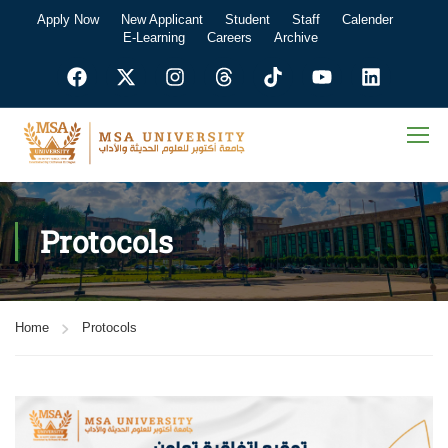
Apply Now
New Applicant
Student
Staff
Calender
E-Learning
Careers
Archive
Protocols
Home
Protocols